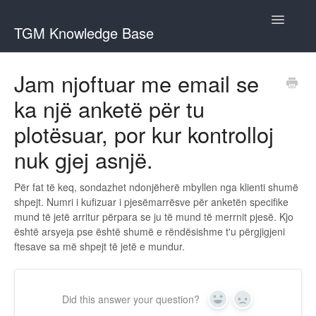
Toggle
TGM Knowledge Base
Navigatio
English
Jam njoftuar me email se
Bahasa Indonesia
ka një anketë për tu
Italiano
plotësuar, por kur kontrolloj
日本語
nuk gjej asnjë.
한국어
Për fat të keq, sondazhet ndonjëherë mbyllen nga klienti shumë
Português
shpejt. Numri i kufizuar i pjesëmarrësve për anketën specifike
mund të jetë arritur përpara se ju të mund të merrnit pjesë. Kjo
Română
është arsyeja pse është shumë e rëndësishme t'u përgjigjeni
ftesave sa më shpejt të jetë e mundur.
Русский
Srpski
Did this answer your question?
Yes
No
Slovenčina