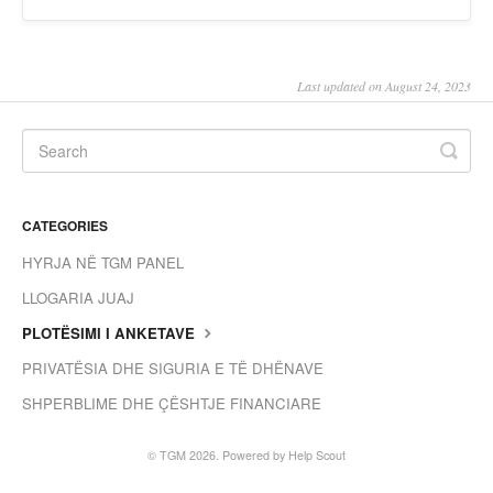
Slovenščina
Svenska
Last updated on August 24, 2023
ไทย
Türkçe
Українська
CATEGORIES
Vietnamese
HYRJA NË TGM PANEL
ພາສາລາວ
LLOGARIA JUAJ
ខ្មែរ
PLOTËSIMI I ANKETAVE
မြန်မာ
PRIVATËSIA DHE SIGURIA E TË DHËNAVE
o'zbek
SHPERBLIME DHE ÇËSHTJE FINANCIARE
বাংলা
© TGM 2026.
Powered by
Help Scout
Oromoo