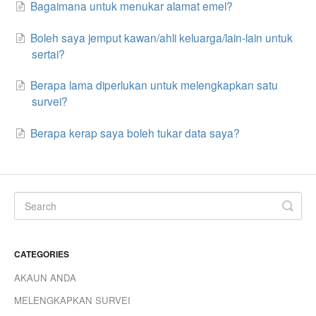
Bagaimana untuk menukar alamat emel?
Slovenščina
Boleh saya jemput kawan/ahli keluarga/lain-lain untuk
Svenska
sertai?
ไทย
Berapa lama diperlukan untuk melengkapkan satu
Türkçe
survei?
Українська
Berapa kerap saya boleh tukar data saya?
Vietnamese
ພາສາລາວ
ខ្មែរ
မြန်မာ
CATEGORIES
o'zbek
AKAUN ANDA
বাংলা
MELENGKAPKAN SURVEI
Oromoo