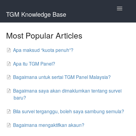
Toggle
TGM Knowledge Base
Navigatio
English
Most Popular Articles
Bahasa Indonesia
Apa maksud “kuota penuh”?
Italiano
日本語
Apa itu TGM Panel?
한국어
Bagaimana untuk sertai TGM Panel Malaysia?
Português
Bagaimana saya akan dimaklumkan tentang survei
Română
baru?
Русский
Bila survei terganggu, boleh saya sambung semula?
Srpski
Bagaimana mengaktifkan akaun?
Slovenčina