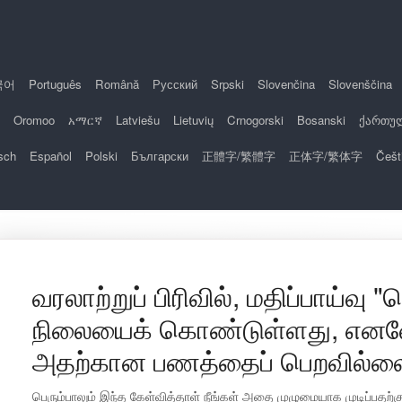
국어
Português
Română
Русский
Srpski
Slovenčina
Slovenščina
Oromoo
አማርኛ
Latviešu
Lietuvių
Crnogorski
Bosanski
ქართუ
sch
Español
Polski
Български
正體字/繁體字
正体字/繁体字
Češt
வரலாற்றுப் பிரிவில், மதிப்பாய்வு
நிலையைக் கொண்டுள்ளது, எனவே
அதற்கான பணத்தைப் பெறவில்ல
பெரும்பாலும் இந்த கேள்வித்தாள் நீங்கள் அதை முழுமையாக முடிப்பதற்கு