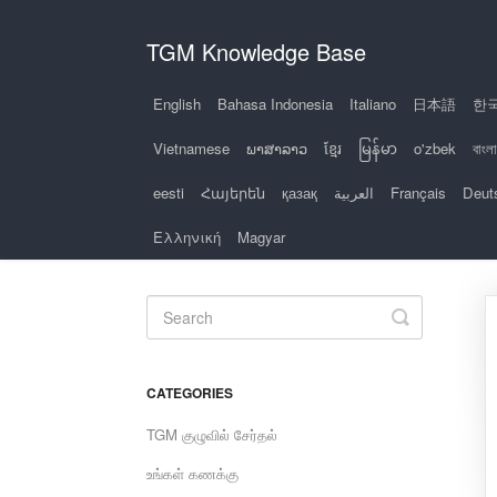
TGM Knowledge Base
English
Bahasa Indonesia
Italiano
日本語
한
Vietnamese
ພາສາລາວ
ខ្មែរ
မြန်မာ
o'zbek
বাংলা
eesti
Հայերեն
қазақ
العربية
Français
Deut
Ελληνική
Magyar
Toggle
Search
CATEGORIES
TGM குழுவில் சேர்தல்
உங்கள் கணக்கு