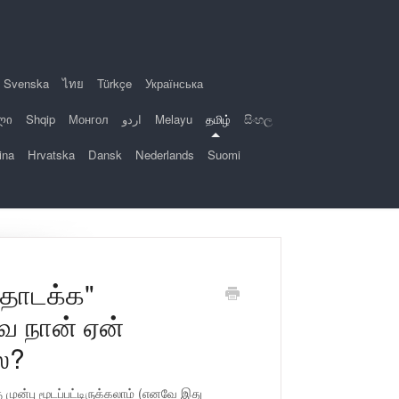
Svenska
ไทย
Türkçe
Українська
ლი
Shqip
Монгол
اردو
Melayu
தமிழ்
සිංහල
ina
Hrvatska
Dansk
Nederlands
Suomi
 "தொடக்க"
 நான் ஏன்
ை?
 முன்பு மூடப்பட்டிருக்கலாம் (எனவே இது