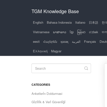
TGM Knowledge Base
English
Bahasa Indonesia
Italiano
日本語
한
Vietnamese
ພາສາລາວ
ខ្មែរ
မြန်မာ
o'zbek
বাংলা
eesti
Հայերեն
қазақ
العربية
Français
Deut
Ελληνική
Magyar
Toggle
Search
CATEGORIES
Anketlerİn Doldurmasi
Gİzlİlİk & Verİ Güvenlİğİ