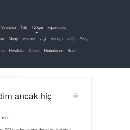
Svenska
ไทย
Türkçe
Українська
ლი
Shqip
Монгол
اردو
Melayu
தமிழ்
සිංහල
ina
Hrvatska
Dansk
Nederlands
Suomi
dim ancak hiç
rekir:
arı TGM'ye katılmaya davet ettiğinizden