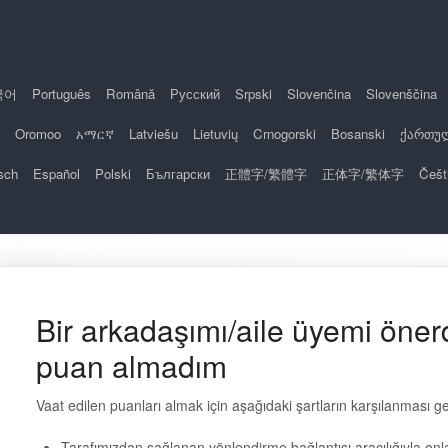
국어
Português
Română
Русский
Srpski
Slovenčina
Slovenščina
Oromoo
አማርኛ
Latviešu
Lietuvių
Crnogorski
Bosanski
ქართუ
sch
Español
Polski
Български
正體字/繁體字
正体字/繁体字
Češt
Bir arkadaşımı/aile üyemi öner
puan almadım
Vaat edilen puanları almak için aşağıdaki şartların karşılanması ge
Tarafımızdan sağlanan yönlendirme bağlantısı aracılığıyla onl