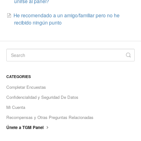
unirse al panel?
Slovenščina
He recomendado a un amigo/familiar pero no he
Svenska
recibido ningún punto
ไทย
Türkçe
Українська
Vietnamese
CATEGORIES
ພາສາລາວ
Completar Encuestas
ខ្មែរ
Confidencialidad y Seguridad De Datos
မြန်မာ
Mi Cuenta
o'zbek
Recompensas y Otras Preguntas Relacionadas
বাংলা
Únete a TGM Panel
Oromoo