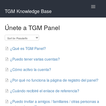
Toggle
TGM Knowledge Base
Navigatio
English
Únete a TGM Panel
Bahasa Indonesia
Italiano
¿Qué es TGM Panel?
日本語
한국어
¿Puedo tener varias cuentas?
Português
¿Cómo activo la cuenta?
Română
¿Por qué no funciona la página de registro del panel?
Русский
¿Cuándo recibiré el enlace de referencia?
Srpski
¿Puedo invitar a amigos / familiares / otras personas a
Slovenčina