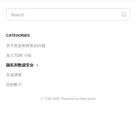
Slovenščina
Svenska
ไทย
CATEGORIES
Türkçe
关于奖励和财务的问题
Українська
加入TGM 小组
Vietnamese
隐私和数据安全
完成调查
ພາສາລາວ
您的帐户
ខ្មែរ
© TGM 2026.
Powered by
Help Scout
မြန်မာ
o'zbek
বাংলা
Oromoo