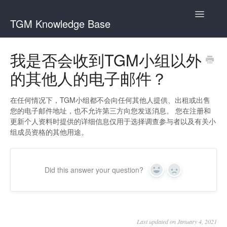
Toggle
TGM Knowledge Base
Navigatio
English
我是否会收到TGM小组以外
Bahasa Indonesia
的其他人的电子邮件？
Italiano
在任何情况下，TGM小组都不会向任何其他人提供、出租或出售
日本語
您的电子邮件地址，也不允许第三方向您发送消息。 您在注册和
更新个人资料时提供的详细信息仅用于选择调查参与者以及有关小
한국어
组成员资格的其他用途。
Português
Română
Did this answer your question?
Yes
No
Русский
Srpski
Slovenčina
Last updated on January 4, 2021