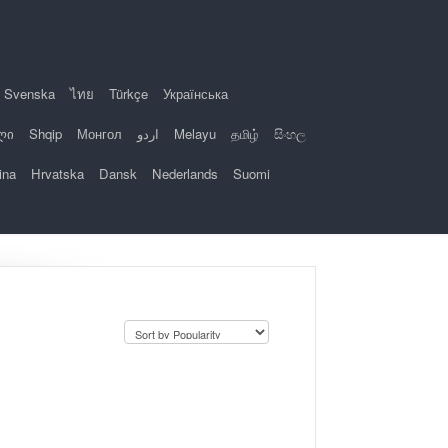
Svenska
ไทย
Türkçe
Українська
ლი
Shqip
Монгол
اردو
Melayu
தமிழ்
සිංහල
ina
Hrvatska
Dansk
Nederlands
Suomi