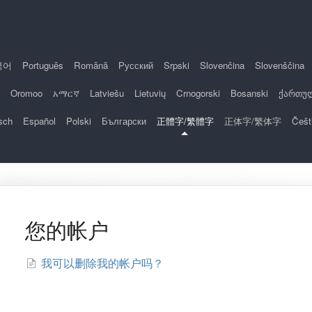
국어
Português
Română
Русский
Srpski
Slovenčina
Slovenščina
Oromoo
አማርኛ
Latviešu
Lietuvių
Crnogorski
Bosanski
ქართუ
sch
Español
Polski
Български
正體字/繁體字
正体字/繁体字
Češt
您的帐户
我可以删除我的帐户吗？