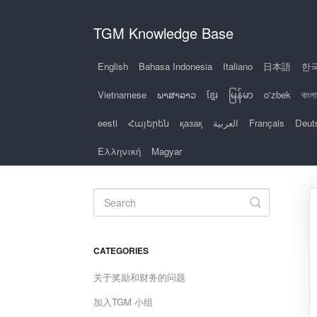
TGM Knowledge Base
English
Bahasa Indonesia
Italiano
日本語
한
Vietnamese
ພາສາລາວ
ខ្មែរ
မြန်မာ
o'zbek
বাংলা
eesti
Հայերեն
қазақ
العربية
Français
Deut
Ελληνική
Magyar
Toggle
Search
CATEGORIES
关于奖励和财务的问题
加入TGM 小组