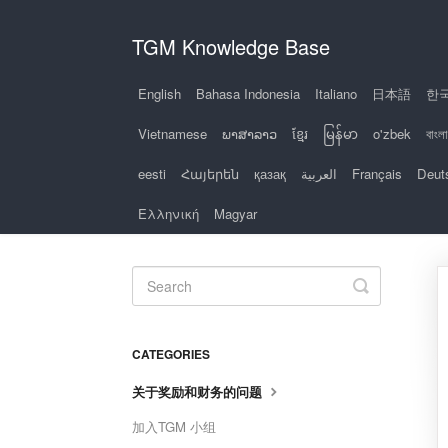
TGM Knowledge Base
English
Bahasa Indonesia
Italiano
日本語
한
Vietnamese
ພາສາລາວ
ខ្មែរ
မြန်မာ
o'zbek
বাংলা
eesti
Հայերեն
қазақ
العربية
Français
Deut
Ελληνική
Magyar
Toggle
Search
CATEGORIES
关于奖励和财务的问题
加入TGM 小组