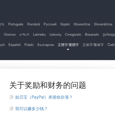
국어
Português
Română
Русский
Srpski
Slovenčina
Slovenščina
Oromoo
አማርኛ
Latviešu
Lietuvių
Crnogorski
Bosanski
ქართუ
sch
Español
Polski
Български
正體字/繁體字
正体字/繁体字
Češt
关于奖励和财务的问题
如贝宝（PayPal）来接收款项？
我可以赚多少钱？