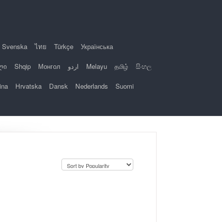
Svenska
ไทย
Türkçe
Українська
ლი
Shqip
Монгол
اردو
Melayu
தமிழ்
සිංහල
ina
Hrvatska
Dansk
Nederlands
Suomi