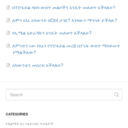
በፕሮፋይል ዳሰሳ ውስጥ መልሶችን እንዴት መለወጥ እችላለሁ?
Slovenščina
Svenska
ለምን የእኔ አካውንት በCint ታገደ? እገዳውን ማንሳት ይችላሉ?
ไทย
የኢሜል አድራሻዬን እንዴት መለወጥ እችላለሁ?
Türkçe
ለምንድን ነው የእኔን የፕሮፋይል መረጃ በፓነሉ ውስጥ ማስቀመጥ
Українська
የማልችለው?
Vietnamese
አካውንቴን መሰረዝ እችላለሁ?
ພາສາລາວ
ខ្មែរ
မြန်မာ
o'zbek
CATEGORIES
বাংলা
የሽልማት እና የፋይናንስ ጥያቄዎች
Oromoo