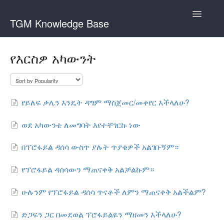
Toggle
TGM Knowledge Base
Navigatio
English
የእርስዎ አካውንት
Bahasa Indonesia
Italiano
የይለፍ ቃሌን እንዴት ዳግም ማስጀመር/መቀየር እችላለሁ?
日本語
한국어
ወደ አካውንቴ ለመግባት እየተቸገርኩ ነው
Português
በፕሮፋይል ዳሰሳ ውስጥ ያሉት ጥያቄዎች አልገቡኝም።
Română
የፕሮፋይል ዳሰሳውን ማጠናቀቅ አልቻልኩም።
Русский
ሁሉንም የፕሮፋይል ዳሰሳ ጥናቶች ለምን ማጠናቀቅ አልችልም?
Srpski
ድጋፍን ጋር በመደወል ፕሮፋይልዬን ማዘመን እችላለሁ?
Slovenčina